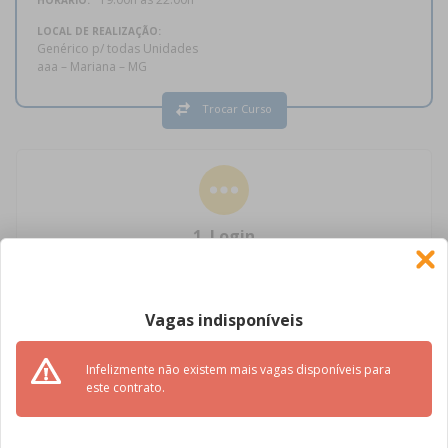
HORÁRIO:
LOCAL DE REALIZAÇÃO:
Genérico p/ todas Unidades
aaa – Mariana – MG
Trocar Curso
1. Login
Para prosseguir você precisa fazer a autenticação da sua conta.
Vagas indisponíveis
FAÇA SEU LOGIN/CADASTRO
Infelizmente não existem mais vagas disponíveis para
este contrato.